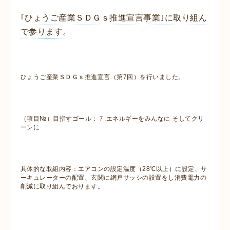
｢ひょうご産業ＳＤＧｓ推進宣言事業｣に取り組ん
で参ります。
ひょうご産業ＳＤＧｓ推進宣言（第7回）を行いました。
（項目№）目指すゴール：７.エネルギーをみんなに そしてクリ
ーンに
具体的な取組内容：エアコンの設定温度（28℃以上）に設定、サ
ーキュレーターの配置、玄関に網戸サッシの設置をし消費電力の
削減に取り組んでおります。